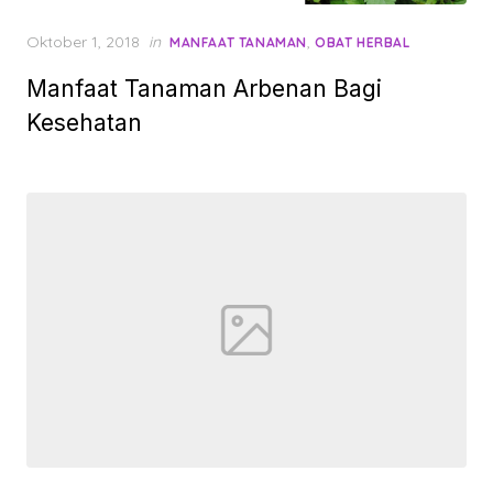
Posted
Oktober 1, 2018
in
,
MANFAAT TANAMAN
OBAT HERBAL
on
Manfaat Tanaman Arbenan Bagi
Kesehatan