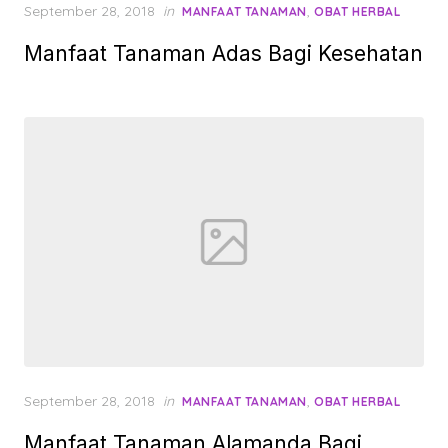
Posted
September 28, 2018
in
,
MANFAAT TANAMAN
OBAT HERBAL
on
Manfaat Tanaman Adas Bagi Kesehatan
Posted
September 28, 2018
in
,
MANFAAT TANAMAN
OBAT HERBAL
on
Manfaat Tanaman Alamanda Bagi