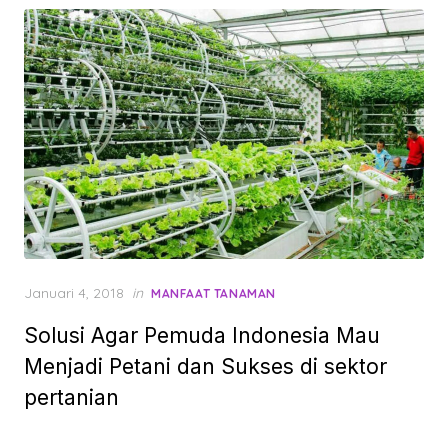
Posted
Januari 4, 2018
in
MANFAAT TANAMAN
on
Solusi Agar Pemuda Indonesia Mau
Menjadi Petani dan Sukses di sektor
pertanian