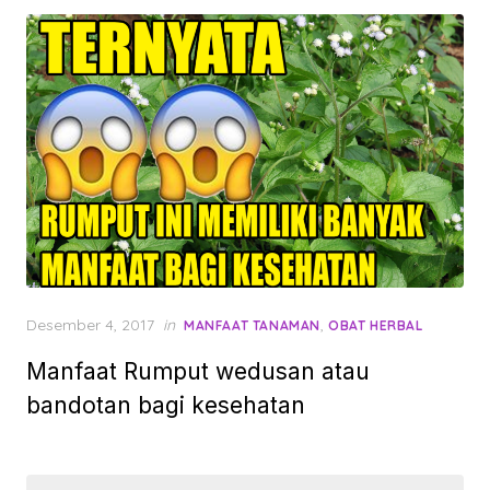
Posted
Desember 4, 2017
in
,
MANFAAT TANAMAN
OBAT HERBAL
on
Manfaat Rumput wedusan atau
bandotan bagi kesehatan