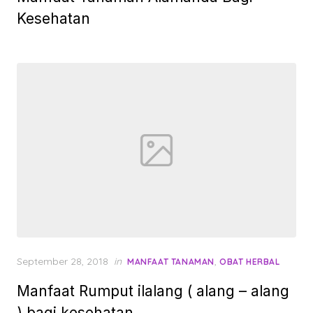
Kesehatan
Posted
September 28, 2018
in
,
MANFAAT TANAMAN
OBAT HERBAL
on
Manfaat Rumput ilalang ( alang – alang
) bagi kesehatan