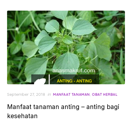
Posted
September 27, 2018
in
,
MANFAAT TANAMAN
OBAT HERBAL
on
Manfaat tanaman anting – anting bagi
kesehatan