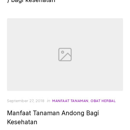
Posted
September 27, 2018
in
,
MANFAAT TANAMAN
OBAT HERBAL
on
Manfaat Tanaman Andong Bagi
Kesehatan