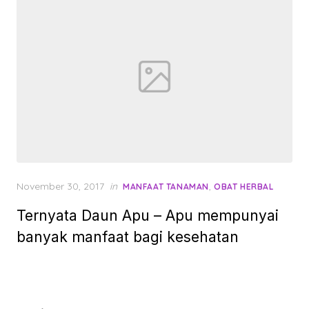
Posted
November 30, 2017
in
,
MANFAAT TANAMAN
OBAT HERBAL
on
Ternyata Daun Apu – Apu mempunyai
banyak manfaat bagi kesehatan