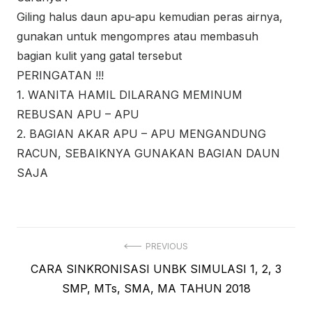
Giling halus daun apu-apu kemudian peras airnya,
gunakan untuk mengompres atau membasuh
bagian kulit yang gatal tersebut
PERINGATAN !!!
1. WANITA HAMIL DILARANG MEMINUM
REBUSAN APU – APU
2. BAGIAN AKAR APU – APU MENGANDUNG
RACUN, SEBAIKNYA GUNAKAN BAGIAN DAUN
SAJA
Navigasi
PREVIOUS
Previous
CARA SINKRONISASI UNBK SIMULASI 1, 2, 3
pos
post:
SMP, MTs, SMA, MA TAHUN 2018