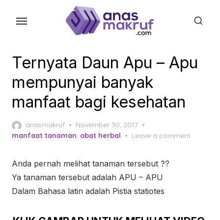
Skip
to
the
content
Ternyata Daun Apu – Apu
mempunyai banyak
manfaat bagi kesehatan
Posted
anasmakruf
November 30, 2017
on
manfaat tanaman
,
obat herbal
Leave a comment
Anda pernah melihat tanaman tersebut ??
Ya tanaman tersebut adalah APU – APU
Dalam Bahasa latin adalah Pistia statiotes