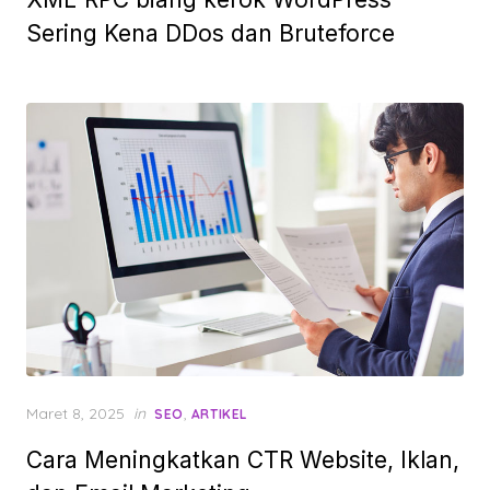
Sering Kena DDos dan Bruteforce
Posted
Maret 8, 2025
in
,
SEO
ARTIKEL
on
Cara Meningkatkan CTR Website, Iklan,