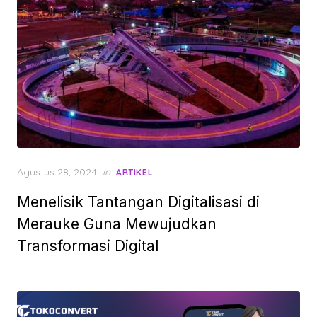
Posted
Agustus 28, 2024
in
ARTIKEL
on
Menelisik Tantangan Digitalisasi di
Merauke Guna Mewujudkan
Transformasi Digital