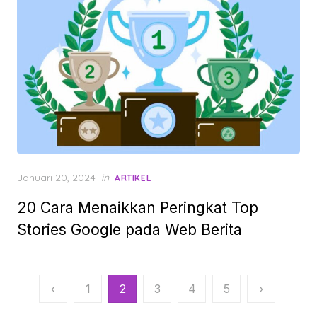
Posted
Januari 20, 2024
in
ARTIKEL
on
20 Cara Menaikkan Peringkat Top
Stories Google pada Web Berita
Paginasi
‹
1
2
3
4
5
›
pos