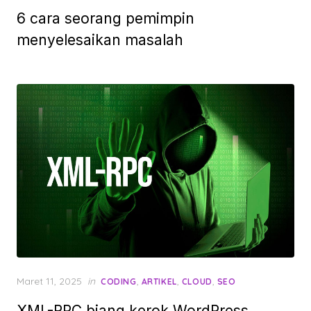
on
6 cara seorang pemimpin
menyelesaikan masalah
Posted
Maret 11, 2025
in
,
,
,
CODING
ARTIKEL
CLOUD
SEO
on
XML-RPC biang kerok WordPress