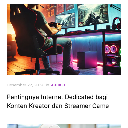
Posted
Desember 22, 2024
in
ARTIKEL
on
Pentingnya Internet Dedicated bagi
Konten Kreator dan Streamer Game