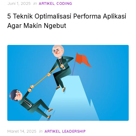
Posted
Juni 1, 2025
in
,
ARTIKEL
CODING
on
5 Teknik Optimalisasi Performa Aplikasi
Agar Makin Ngebut
Posted
Maret 14, 2025
in
,
ARTIKEL
LEADERSHIP