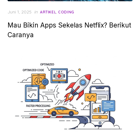
Posted
Juni 1, 2025
in
,
ARTIKEL
CODING
on
Mau Bikin Apps Sekelas Netflix? Berikut
Caranya