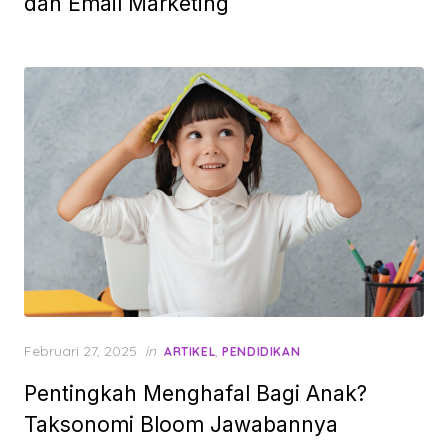
dan Email Marketing
Posted
Februari 27, 2025
in
,
ARTIKEL
PENDIDIKAN
on
Pentingkah Menghafal Bagi Anak?
Taksonomi Bloom Jawabannya