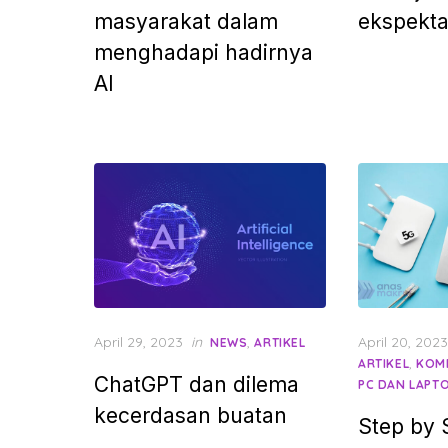
masyarakat dalam
ekspekta
menghadapi hadirnya
AI
Posted
Posted
April 29, 2023
in
,
April 20, 2023
NEWS
ARTIKEL
on
on
,
ARTIKEL
KOM
ChatGPT dan dilema
PC DAN LAPT
kecerdasan buatan
Step by 