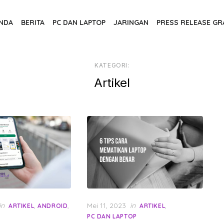
NDA
BERITA
PC DAN LAPTOP
JARINGAN
PRESS RELEASE GR
KATEGORI:
Artikel
Posted
in
,
,
Mei 11, 2023
in
,
ARTIKEL
ANDROID
ARTIKEL
on
PC DAN LAPTOP