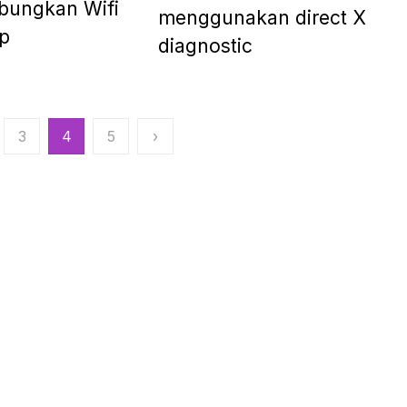
ungkan Wifi
menggunakan direct X
p
diagnostic
3
4
5
›