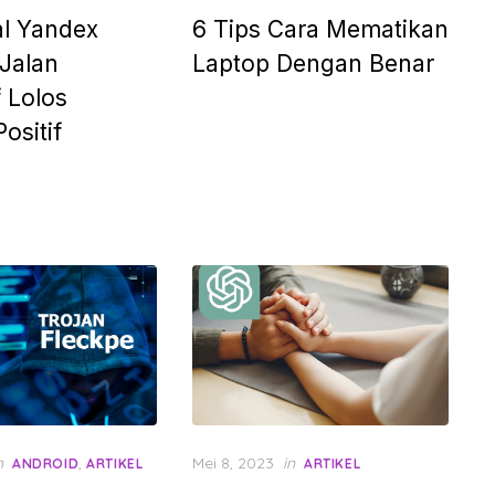
l Yandex
6 Tips Cara Mematikan
Jalan
Laptop Dengan Benar
f Lolos
Positif
Posted
n
,
Mei 8, 2023
in
ANDROID
ARTIKEL
ARTIKEL
on