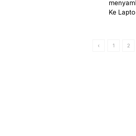
menyamb
Ke Lapto
Paginasi
‹
1
2
pos