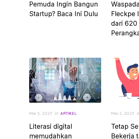
Pemuda Ingin Bangun
Waspada
Startup? Baca Ini Dulu
Fleckpe 
dari 620
Perangk
Posted
Posted
Mei 5, 2023
in
Mei 2, 2023
i
ARTIKEL
on
on
Literasi digital
Tetap S
memudahkan
Bekerja 