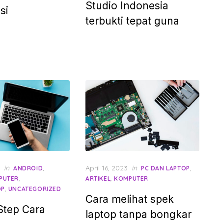
Studio Indonesia
si
terbukti tepat guna
Posted
in
,
April 16, 2023
in
,
ANDROID
PC DAN LAPTOP
on
,
,
PUTER
ARTIKEL
KOMPUTER
,
OP
UNCATEGORIZED
Cara melihat spek
Step Cara
laptop tanpa bongkar