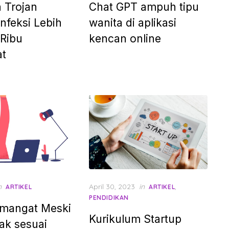
 Trojan
Chat GPT ampuh tipu
Infeksi Lebih
wanita di aplikasi
 Ribu
kencan online
at
Posted
n
April 30, 2023
in
,
ARTIKEL
ARTIKEL
on
PENDIDIKAN
emangat Meski
Kurikulum Startup
tak sesuai