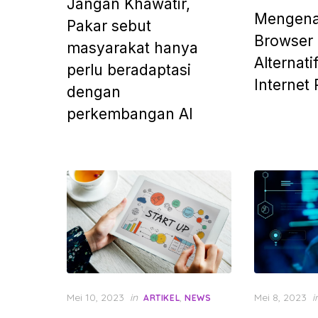
Jangan Khawatir,
Mengena
Pakar sebut
Browser 
masyarakat hanya
Alternati
perlu beradaptasi
Internet 
dengan
perkembangan AI
Posted
Posted
Mei 10, 2023
in
,
Mei 8, 2023
i
ARTIKEL
NEWS
on
on