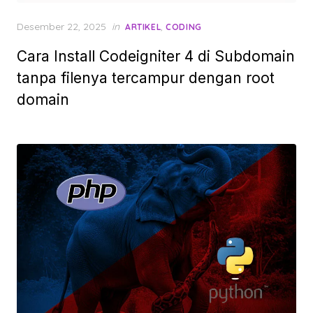
Posted
Desember 22, 2025
in
,
ARTIKEL
CODING
on
Cara Install Codeigniter 4 di Subdomain
tanpa filenya tercampur dengan root
domain