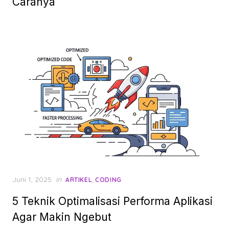
Caranya
Posted
Juni 1, 2025
in
,
ARTIKEL
CODING
on
5 Teknik Optimalisasi Performa Aplikasi
Agar Makin Ngebut