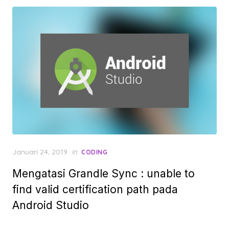
Posted
Januari 24, 2019
in
CODING
on
Mengatasi Grandle Sync : unable to
find valid certification path pada
Android Studio