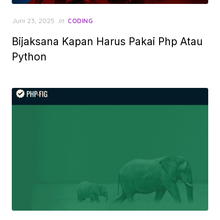
Posted
Juni 23, 2025
in
CODING
on
Bijaksana Kapan Harus Pakai Php Atau
Python