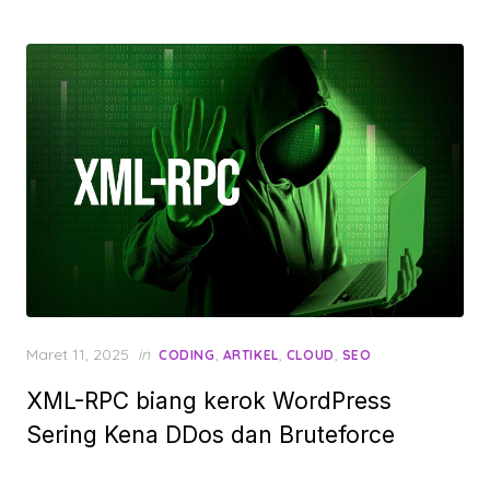
Posted
Maret 11, 2025
in
,
,
,
CODING
ARTIKEL
CLOUD
SEO
on
XML-RPC biang kerok WordPress
Sering Kena DDos dan Bruteforce