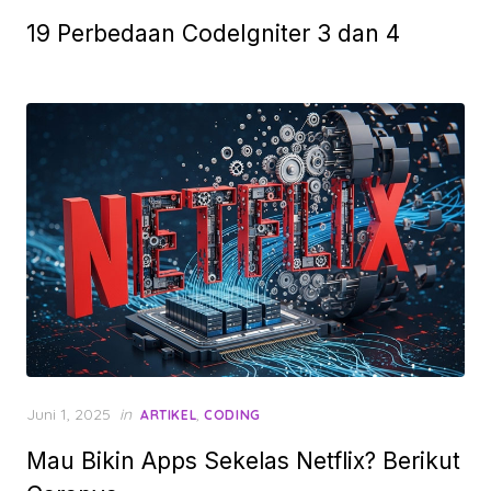
on
19 Perbedaan CodeIgniter 3 dan 4
Posted
Juni 1, 2025
in
,
ARTIKEL
CODING
on
Mau Bikin Apps Sekelas Netflix? Berikut