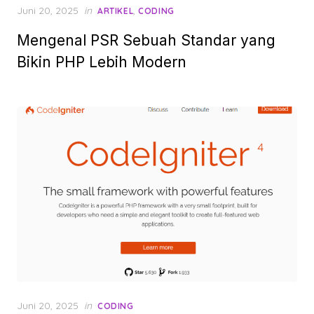
Posted
Juni 20, 2025
in
,
ARTIKEL
CODING
on
Mengenal PSR Sebuah Standar yang
Bikin PHP Lebih Modern
Posted
Juni 20, 2025
in
CODING