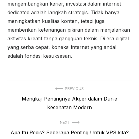
mengembangkan karier, investasi dalam internet
dedicated adalah langkah strategis. Tidak hanya
meningkatkan kualitas konten, tetapi juga
memberikan ketenangan pikiran dalam menjalankan
aktivitas kreatif tanpa gangguan teknis. Di era digital
yang serba cepat, koneksi internet yang andal
adalah fondasi kesuksesan.
Navigasi
PREVIOUS
Previous
Mengkaji Pentingnya Akper dalam Dunia
pos
post:
Kesehatan Modern
NEXT
Next
Apa Itu Redis? Seberapa Penting Untuk VPS kita?