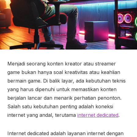
Menjadi seorang konten kreator atau streamer
game bukan hanya soal kreativitas atau keahlian
bermain game. Di balik layar, ada kebutuhan teknis
yang harus dipenuhi untuk memastikan konten
berjalan lancar dan menarik perhatian penonton.
Salah satu kebutuhan penting adalah koneksi
internet yang andal, terutama
internet dedicated
.
Internet dedicated adalah layanan internet dengan