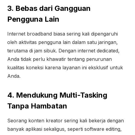
3. Bebas dari Gangguan
Pengguna Lain
Internet broadband biasa sering kali dipengaruhi
oleh aktivitas pengguna lain dalam satu jaringan,
terutama di jam sibuk. Dengan internet dedicated,
Anda tidak perlu khawatir tentang penurunan
kualitas koneksi karena layanan ini eksklusif untuk
Anda.
4. Mendukung Multi-Tasking
Tanpa Hambatan
Seorang konten kreator sering kali bekerja dengan
banyak aplikasi sekaligus, seperti software editing,