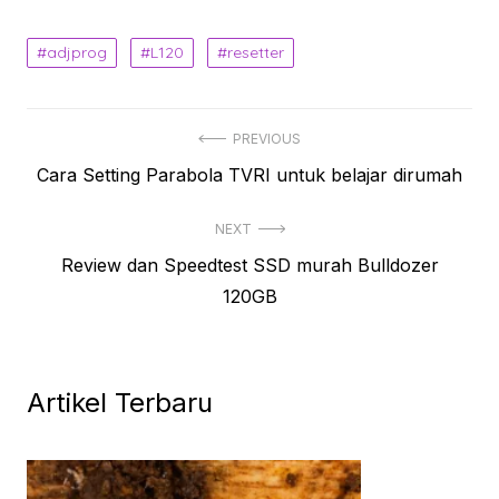
adjprog
L120
resetter
Navigasi
PREVIOUS
Previous
Cara Setting Parabola TVRI untuk belajar dirumah
pos
post:
NEXT
Next
Review dan Speedtest SSD murah Bulldozer
post:
120GB
Artikel Terbaru