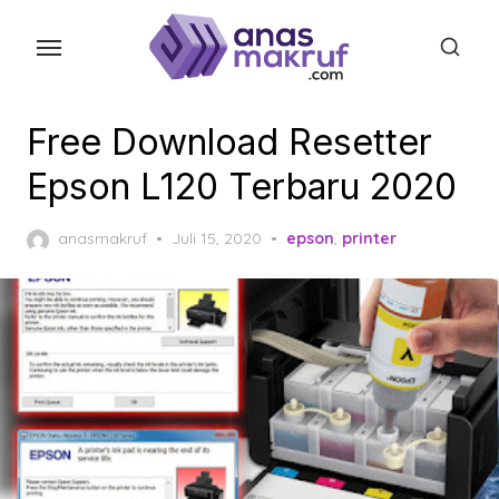
Skip
to
the
content
Free Download Resetter
Epson L120 Terbaru 2020
Posted
anasmakruf
Juli 15, 2020
epson
,
printer
on