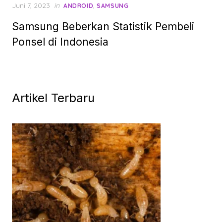
Posted
Juni 7, 2023
in
,
ANDROID
SAMSUNG
on
Samsung Beberkan Statistik Pembeli
Ponsel di Indonesia
Artikel Terbaru