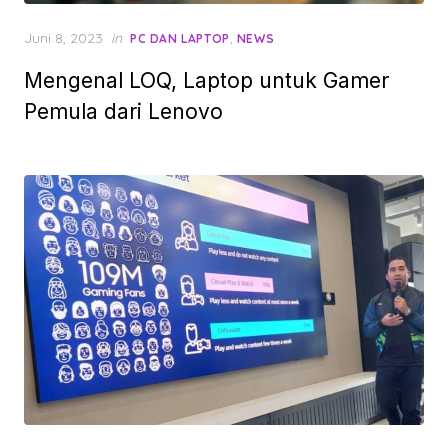
Posted
Juni 8, 2023
in
,
PC DAN LAPTOP
NEWS
on
Mengenal LOQ, Laptop untuk Gamer
Pemula dari Lenovo