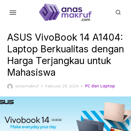
Skip
to
the
content
ASUS VivoBook 14 A1404:
Laptop Berkualitas dengan
Harga Terjangkau untuk
Mahasiswa
Posted
anasmakruf
Februari 29, 2024
PC dan Laptop
on