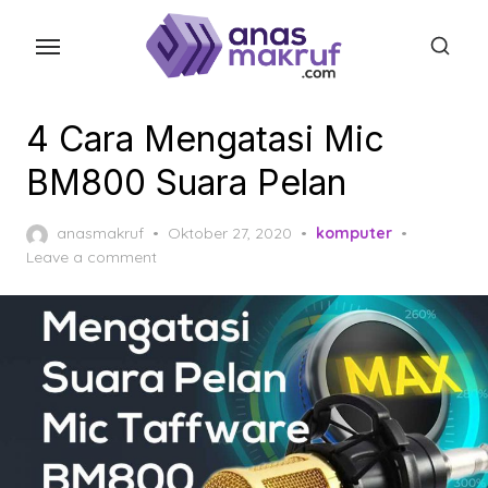
Skip
to
the
content
4 Cara Mengatasi Mic
BM800 Suara Pelan
Posted
anasmakruf
Oktober 27, 2020
komputer
on
Leave a comment