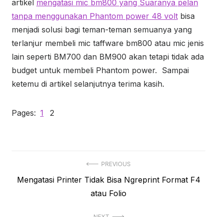
artikel
mengatasi mic bm800 yang Suaranya pelan
tanpa menggunakan Phantom power 48 volt
bisa
menjadi solusi bagi teman-teman semuanya yang
terlanjur membeli mic taffware bm800 atau mic jenis
lain seperti BM700 dan BM900 akan tetapi tidak ada
budget untuk membeli Phantom power. Sampai
ketemu di artikel selanjutnya terima kasih.
Pages:
1
2
Navigasi
PREVIOUS
Previous
Mengatasi Printer Tidak Bisa Ngreprint Format F4
pos
post:
atau Folio
NEXT