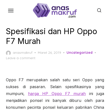
Skip
to
the
content
Spesifikasi dan HP Oppo
F7 Murah
Posted
anasmakruf
Maret 26, 2019
Uncategorized
on
Leave a comment
Oppo F7 merupakan salah satu seri Oppo yang
sukses di pasaran. Selain spesifikasinya yang
mumpuni,
harga HP Oppo F7 murah
ini juga
menjadikan ponsel ini banyak diburu oleh para
konsumen pecinta ponsel keluaran pabrikan China