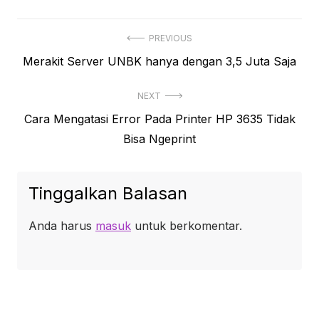
Navigasi
PREVIOUS
Previous
Merakit Server UNBK hanya dengan 3,5 Juta Saja
pos
post:
NEXT
Next
Cara Mengatasi Error Pada Printer HP 3635 Tidak
post:
Bisa Ngeprint
Tinggalkan Balasan
Anda harus
masuk
untuk berkomentar.