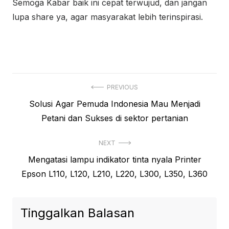
Semoga Kabar baik ini cepat terwujud, dan jangan
lupa share ya, agar masyarakat lebih terinspirasi.
Navigasi
PREVIOUS
Previous
Solusi Agar Pemuda Indonesia Mau Menjadi
pos
post:
Petani dan Sukses di sektor pertanian
NEXT
Next
Mengatasi lampu indikator tinta nyala Printer
post:
Epson L110, L120, L210, L220, L300, L350, L360
Tinggalkan Balasan