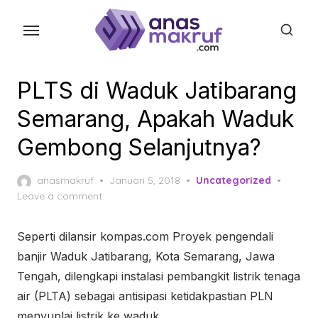
Skip
to
the
content
PLTS di Waduk Jatibarang
Semarang, Apakah Waduk
Gembong Selanjutnya?
Posted
anasmakruf
Januari 5, 2018
Uncategorized
on
Leave a comment
Seperti dilansir kompas.com Proyek pengendali
banjir Waduk Jatibarang, Kota Semarang, Jawa
Tengah, dilengkapi instalasi pembangkit listrik tenaga
air (PLTA) sebagai antisipasi ketidakpastian PLN
menyuplai listrik ke waduk.