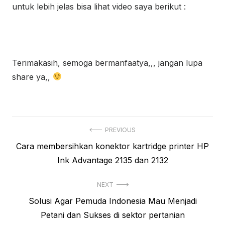
untuk lebih jelas bisa lihat video saya berikut :
Terimakasih, semoga bermanfaatya,,, jangan lupa
share ya,,
Navigasi
PREVIOUS
Previous
Cara membersihkan konektor kartridge printer HP
pos
post:
Ink Advantage 2135 dan 2132
NEXT
Next
Solusi Agar Pemuda Indonesia Mau Menjadi
post:
Petani dan Sukses di sektor pertanian