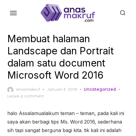
Skip
to
the
content
Membuat halaman
Landscape dan Portrait
dalam satu document
Microsoft Word 2016
Posted
anasmakruf
Januari 4, 2018
Uncategorized
on
Leave a comment
halo Assalamualaikum teman – teman, pada kali ini
saya akan berbagi tips Ms. Word 2016, sederhana
sih tapi sangat berguna bagi kita. tik kali ini adalah