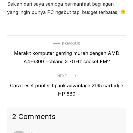
Sekian dari saya semoga bermanfaat bagi agan
yang ingin punya PC ngebut tapi budget terbatas,
Navigasi
PREVIOUS
Previous
Merakit komputer gaming murah dengan AMD
pos
post:
A4-6300 richland 3.7GHz socket FM2
NEXT
Next
Cara reset printer hp ink advantage 2135 cartridge
post:
HP 680
2 Comments