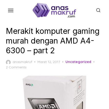
Skip
to
the
content
Merakit komputer gaming
murah dengan AMD A4-
6300 – part 2
Posted
anasmakruf
Maret 12, 2017
Uncategorized
on
2 Comments