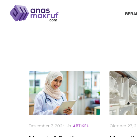
Skip
to
BERA
the
content
Posted
Posted
Desember 7, 2024
in
Oktober 27, 
ARTIKEL
on
on