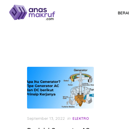
Skip
to
BERA
the
content
Posted
September 13, 2022
in
ELEKTRO
on