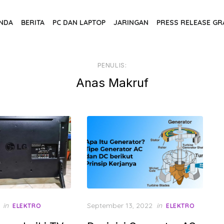
NDA
BERITA
PC DAN LAPTOP
JARINGAN
PRESS RELEASE GR
PENULIS:
Anas Makruf
Posted
in
September 13, 2022
in
ELEKTRO
ELEKTRO
on