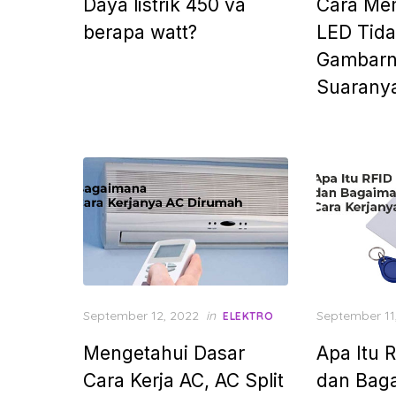
Daya listrik 450 va
Cara Me
berapa watt?
LED Tid
Gambarn
Suarany
Posted
Posted
September 12, 2022
in
September 11
ELEKTRO
on
on
Mengetahui Dasar
Apa Itu 
Cara Kerja AC, AC Split
dan Bag