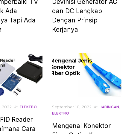
mperbaiki TV
Devinisi Generator AC
ak Ada
dan DC Lengkap
ya Tapi Ada
Dengan Prinsip
a
Kerjanya
Posted
, 2022
in
September 10, 2022
in
,
ELEKTRO
JARINGAN
on
ELEKTRO
RFID Reader
Mengenal Konektor
aimana Cara